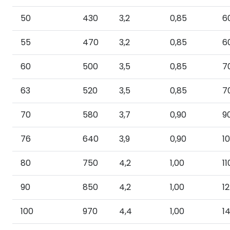
50
430
3,2
0,85
6
55
470
3,2
0,85
6
60
500
3,5
0,85
7
63
520
3,5
0,85
7
70
580
3,7
0,90
9
76
640
3,9
0,90
1
80
750
4,2
1,00
11
90
850
4,2
1,00
1
100
970
4,4
1,00
1