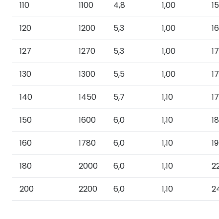
110
1100
4,8
1,00
1
120
1200
5,3
1,00
1
127
1270
5,3
1,00
1
130
1300
5,5
1,00
1
140
1450
5,7
1,10
1
150
1600
6,0
1,10
1
160
1780
6,0
1,10
1
180
2000
6,0
1,10
2
200
2200
6,0
1,10
2