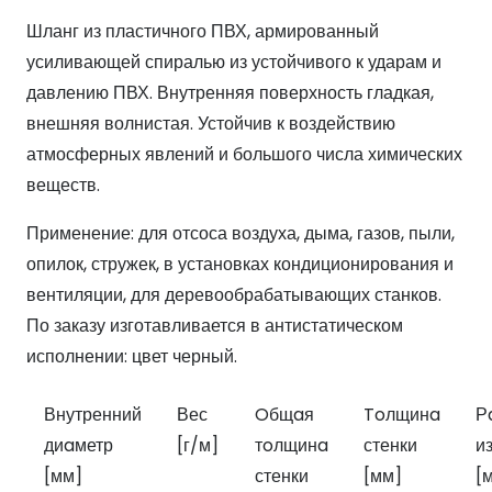
Шланг из пластичного ПВХ, армированный
усиливающей спиралью из устойчивого к ударам и
давлению ПВХ. Внутренняя поверхность гладкая,
внешняя волнистая. Устойчив к воздействию
атмосферных явлений и большого числа химических
веществ.
Применение: для отсоса воздуха, дыма, газов, пыли,
опилок, стружек, в установках кондиционирования и
вентиляции, для деревообрабатывающих станков.
По заказу изготавливается в антистатическом
исполнении: цвет черный.
Внутренний
Вес
Oбщaя
Toлщинa
Р
диaметр
[г/м]
тoлщинa
стенки
и
[мм]
стенки
[мм]
[