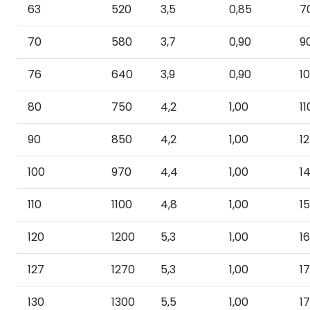
63
520
3,5
0,85
7
70
580
3,7
0,90
9
76
640
3,9
0,90
1
80
750
4,2
1,00
11
90
850
4,2
1,00
1
100
970
4,4
1,00
1
110
1100
4,8
1,00
1
120
1200
5,3
1,00
1
127
1270
5,3
1,00
1
130
1300
5,5
1,00
1