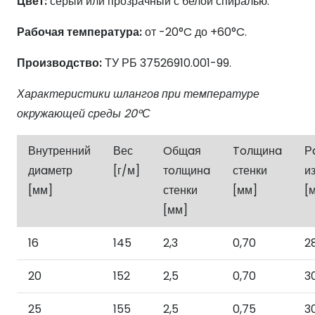
Цвет:
серый или прозрачный с белой спиралью.
Рабочая температура:
от -20°C до +60°C.
Производство:
ТУ РБ 37526910.001-99.
Характеристики шлангов при температуре
окружающей среды 20
°
С
Внутренний
Вес
Oбщaя
Toлщинa
Р
диaметр
[г/м]
тoлщинa
стенки
и
[мм]
стенки
[мм]
[
[мм]
16
145
2,3
0,70
2
20
152
2,5
0,70
3
25
155
2,5
0,75
3