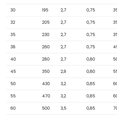
30
195
2,7
0,75
3
32
205
2,7
0,75
3
35
230
2,7
0,75
3
38
260
2,7
0,75
4
40
280
2,7
0,80
5
45
350
2,9
0,80
5
50
430
3,2
0,85
6
55
470
3,2
0,85
6
60
500
3,5
0,85
7