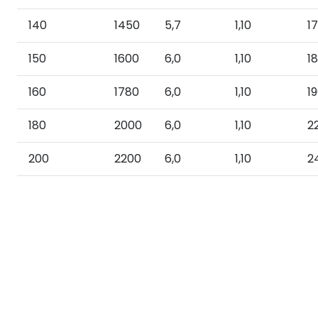
140
1450
5,7
1,10
1
150
1600
6,0
1,10
1
160
1780
6,0
1,10
1
180
2000
6,0
1,10
2
200
2200
6,0
1,10
2